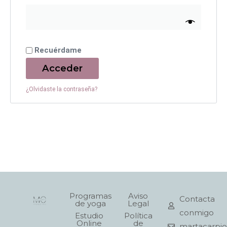
Recuérdame
Acceder
¿Olvidaste la contraseña?
Programas
Aviso
Contacta
de yoga
Legal
conmigo
Estudio
Política
Online
de
martacarpi