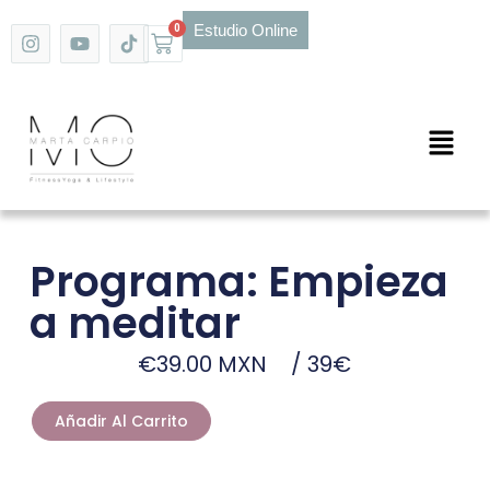
Ir
I
Y
T
Estudio Online
0
Carrito
al
n
o
i
s
u
k
contenido
t
t
T
a
u
o
g
b
k
Main
r
e
a
Men
m
Programa: Empieza
a meditar
€
39.00
MXN
/ 39€
Programa:
Añadir Al Carrito
Empieza
a