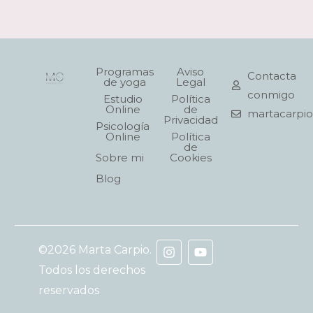
Programas
Aviso
Contacta
de yoga
Legal
conmigo
Estudio
Política
Online
de
martacarpi
Privacidad
Psicología
Online
Política
de
Sobre mi
Cookies
Blog
I
Y
©2026 Marta Carpio.
n
o
s
u
Todos los derechos
t
t
reservados
a
u
g
b