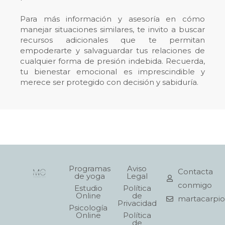
Para más información y asesoría en cómo
manejar situaciones similares, te invito a buscar
recursos adicionales que te permitan
empoderarte y salvaguardar tus relaciones de
cualquier forma de presión indebida. Recuerda,
tu bienestar emocional es imprescindible y
merece ser protegido con decisión y sabiduría.
Programas
Aviso
Contacta
de yoga
Legal
conmigo
Estudio
Política
Online
de
martacarpi
Privacidad
Psicología
Online
Política
de