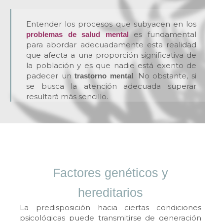
Entender los procesos que subyacen en los
es fundamental
problemas de salud mental
para abordar adecuadamente esta realidad
que afecta a una proporción significativa de
la población y es que nadie está exento de
padecer un
. No obstante, si
trastorno mental
se busca la atención adecuada superar
resultará más sencillo.
Factores genéticos y
hereditarios
La predisposición hacia ciertas condiciones
psicológicas puede transmitirse de generación