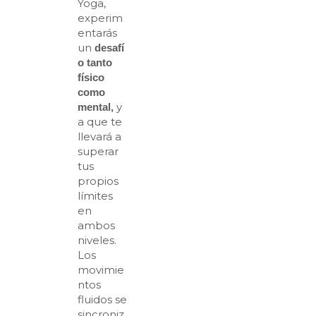
Yoga,
experim
entarás
un
desafí
o tanto
físico
como
y
mental,
a que te
llevará a
superar
tus
propios
límites
en
ambos
niveles.
Los
movimie
ntos
fluidos se
sincroniz