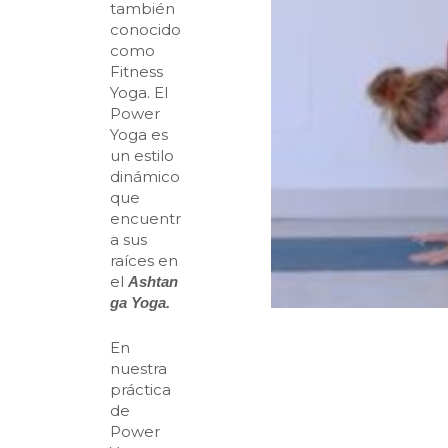
también
conocido
como
Fitness
Yoga. El
Power
Yoga es
un estilo
dinámico
que
encuentr
a sus
raíces en
el
Ashtan
ga Yoga.
En
nuestra
práctica
de
Power