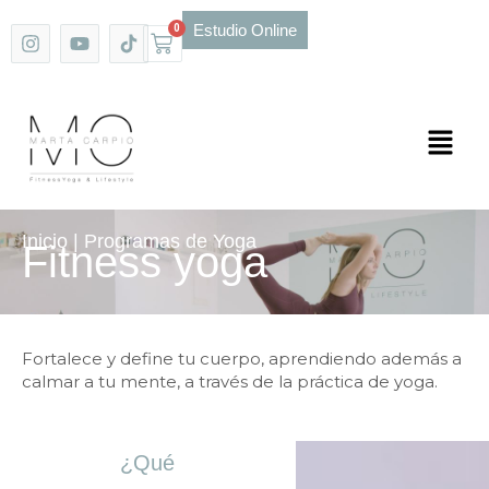
Ir
I
Y
T
Estudio Online
0
Carrito
al
n
o
i
s
u
k
contenido
t
t
T
a
u
o
g
b
k
Main
r
e
a
Men
m
Inicio | Programas de Yoga
Fitness yoga
Fortalece y define tu cuerpo, aprendiendo además a
calmar a tu mente, a través de la práctica de yoga.
¿Qué