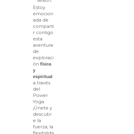
sesión.
Estoy
emocion
ada de
comparti
r contigo
esta
aventura
de
exploraci
ón
física
y
espiritual
a través
del
Power
Yoga.
¡Únete y
descubr
e la
fuerza, la
flexibilida