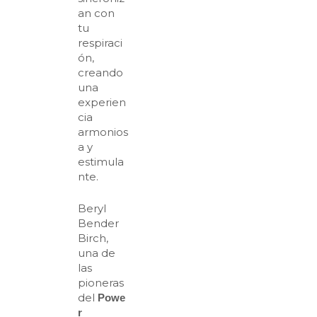
an con
tu
respiraci
ón,
creando
una
experien
cia
armonios
a y
estimula
nte.
Beryl
Bender
Birch,
una de
las
pioneras
del
Powe
r