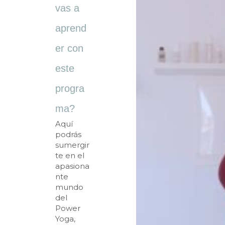
vas a
aprend
er con
este
progra
ma?
Aquí
podrás
sumergir
te en el
apasiona
nte
mundo
del
Power
Yoga,